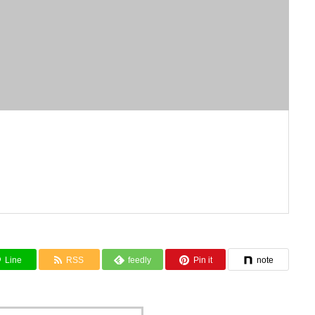
Line
RSS
feedly
Pin it
note
HOME
ホーム